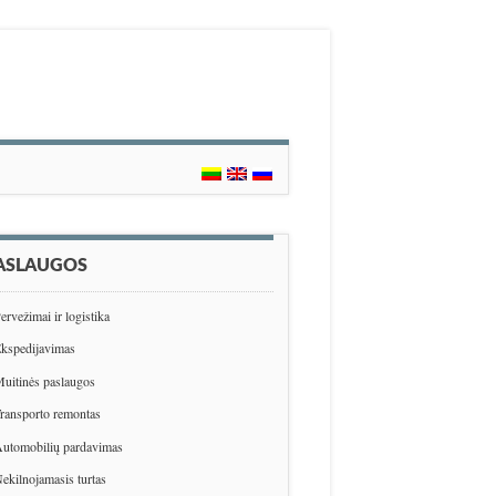
ASLAUGOS
ervežimai ir logistika
kspedijavimas
uitinės paslaugos
ransporto remontas
utomobilių pardavimas
ekilnojamasis turtas