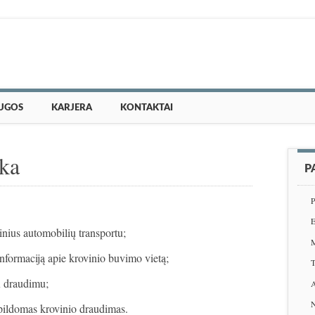
UGOS
KARJERA
KONTAKTAI
ika
P
P
E
inius automobilių transportu;
M
nformaciją apie krovinio buvimo vietą;
T
 draudimu;
A
N
apildomas krovinio draudimas.