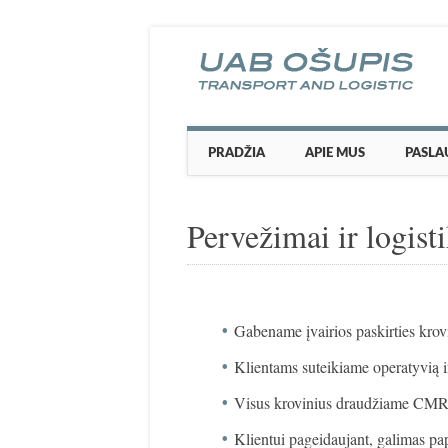
Main menu
Skip to content
PRADŽIA
APIE MUS
PASLA
Pervežimai ir logist
Gabename įvairios paskirties krov
Klientams suteikiame operatyvią i
Visus krovinius draudžiame CMR
Klientui pageidaujant, galimas p